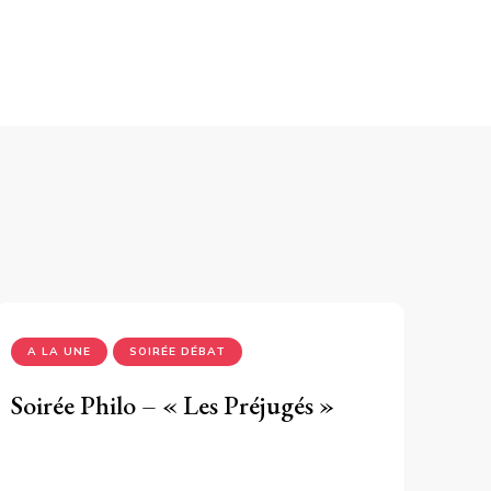
A LA UNE
SOIRÉE DÉBAT
Soirée Philo – « Les Préjugés »