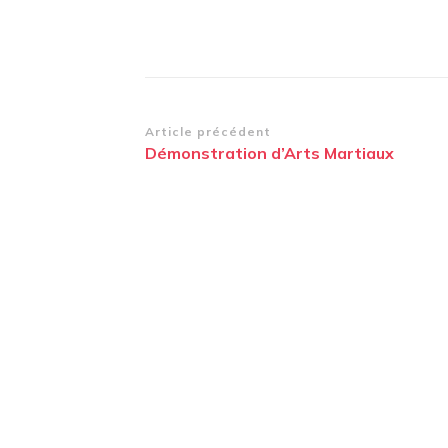
Navigation
Article précédent
Démonstration d’Arts Martiaux
d’article