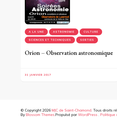
A LA UNE
ASTRONOMIE
CULTURE
SCIENCES ET TECHNIQUES
SORTIES
Orion – Observation astronomique
31 JANVIER 2017
© Copyright 2026
MJC de Saint-Chamond
. Tous droits r
By
Blossom Themes
.Propulsé par
WordPress
.
Politique 