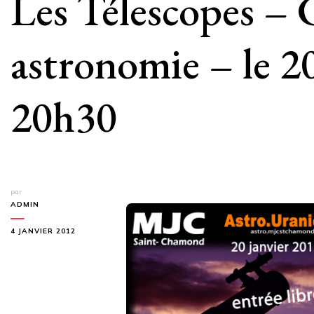
Les Télescopes – 
astronomie – le 20
20h30
par
ADMIN
4 JANVIER 2012