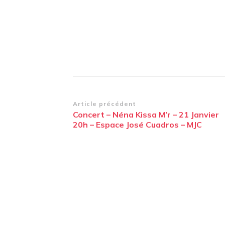
Navigation
Article précédent
Concert – Néna Kissa M’r – 21 Janvier
d’article
20h – Espace José Cuadros – MJC