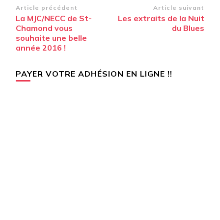
Navigation
Article précédent
Article suivant
La MJC/NECC de St-
Les extraits de la Nuit
d’article
Chamond vous
du Blues
souhaite une belle
année 2016 !
PAYER VOTRE ADHÉSION EN LIGNE !!