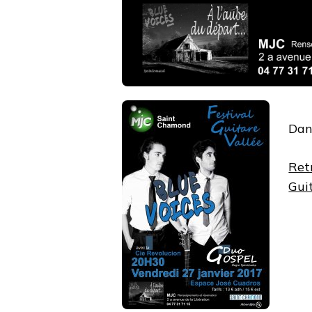
Dan
Retr
Gui