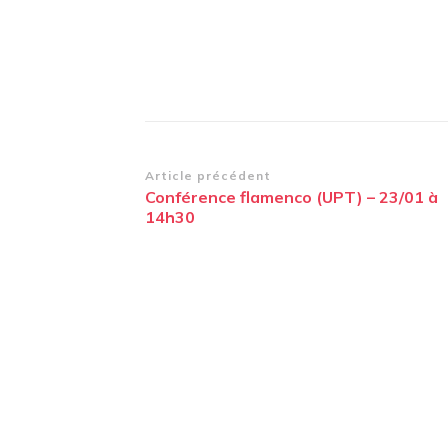
Navigation
Article précédent
Conférence flamenco (UPT) – 23/01 à
d’article
14h30