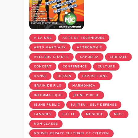
A LA UNE
ARTS ET TECHNIQUES
ARTS MARTIAUX
ASTRONOMIE
ATELIERS CHANTS
CAPOEIRA
CHORALE
CONCERT
CONFÉRENCE
CULTURE
DANSE
DESSIN
EXPOSITIONS
GRAIN DE FILO
HARMONICA
INFORMATIQUE
JEUNE PUBLIC
JEUNE PUBLIC
JUJITSU - SELF DÉFENSE
LANGUES
LUTTE
MUSIQUE
NECC
NON CLASSÉ
NOUVEL ESPACE CULTUREL ET CITOYEN