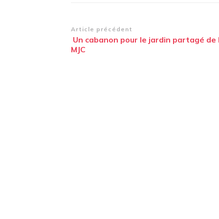
Navigation
Article précédent
Un cabanon pour le jardin partagé de 
d’article
MJC