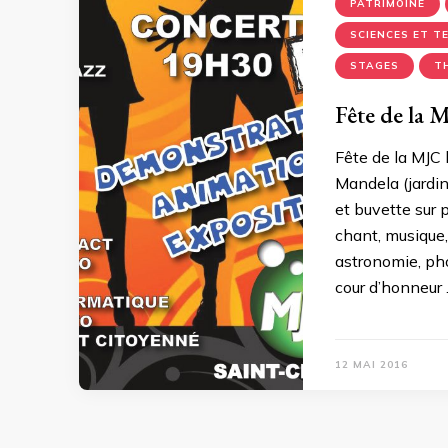
PATRIMOINE
SCIENCES ET T
STAGES
T
Fête de la 
Fête de la MJC 
Mandela (jardin
et buvette sur 
chant, musique,
astronomie, pho
cour d’honneur
12 MAI 2016