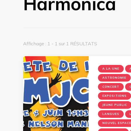
Harmonica
Affichage : 1 - 1 sur 1 RÉSULTATS
A LA UNE
ASTRONOMIE
CONCERT
EXPOSITIONS
JEUNE PUBLIC
LANGUES
NOUVEL ESPACE