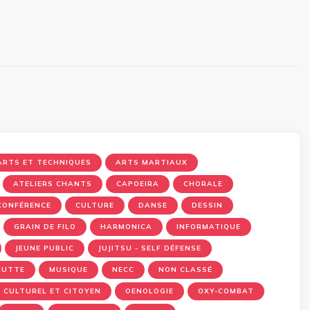
ARTS ET TECHNIQUES
ARTS MARTIAUX
ATELIERS CHANTS
CAPOEIRA
CHORALE
CONFÉRENCE
CULTURE
DANSE
DESSIN
GRAIN DE FILO
HARMONICA
INFORMATIQUE
JEUNE PUBLIC
JUJITSU - SELF DÉFENSE
LUTTE
MUSIQUE
NECC
NON CLASSÉ
 CULTUREL ET CITOYEN
OENOLOGIE
OXY-COMBAT