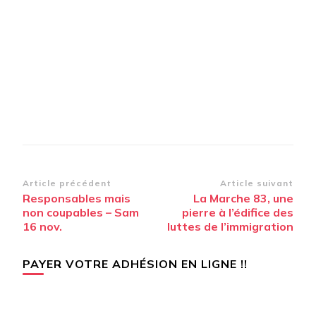
Navigation
Article précédent
Article suivant
Responsables mais
La Marche 83, une
d’article
non coupables – Sam
pierre à l’édifice des
16 nov.
luttes de l’immigration
PAYER VOTRE ADHÉSION EN LIGNE !!