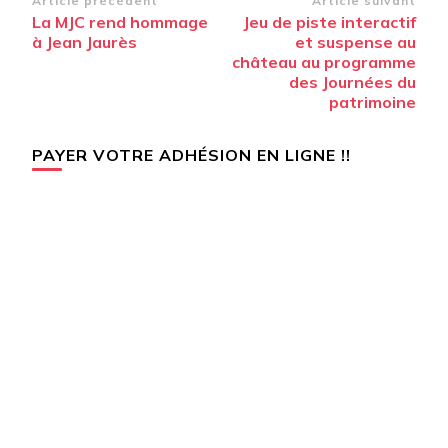
Navigation
Article précédent
Article suivant
La MJC rend hommage
Jeu de piste interactif
d’article
à Jean Jaurès
et suspense au
château au programme
des Journées du
patrimoine
PAYER VOTRE ADHÉSION EN LIGNE !!