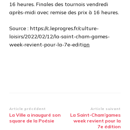
16 heures. Finales des tournois vendredi
après-midi avec remise des prix à 16 heures.
Source : https://c.leprogres.fr/culture-
loisirs/2022/02/12/la-saint-cham-games-
week-revient-pour-la-7e-editi
on
Navigation
Article précédent
Article suivant
La Ville a inauguré son
La Saint-Cham’games
d’article
square de la Poésie
week revient pour la
7e édition