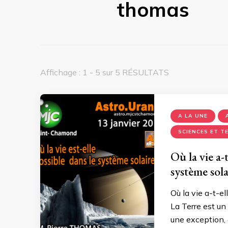
thomas
Affichage : 1 - 5 sur 5 RÉSULTATS
A LA UNE
SCIENCES ET T
Où la vie a-t
système sol
Où la vie a-t-e
La Terre est un 
une exception, o