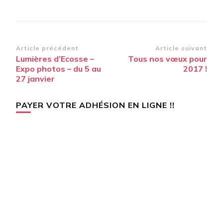
Navigation
Article précédent
Article suivant
Lumières d’Ecosse –
Tous nos vœux pour
d’article
Expo photos – du 5 au
2017 !
27 janvier
PAYER VOTRE ADHÉSION EN LIGNE !!