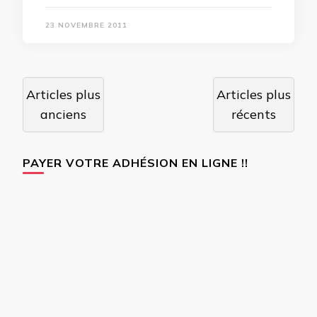
23 NOVEMBRE 2011
Navigation
Articles plus
Articles plus
des
anciens
récents
articles
PAYER VOTRE ADHÉSION EN LIGNE !!