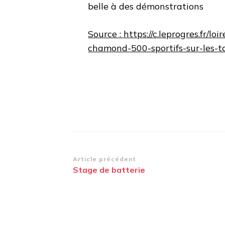
belle à des démonstrations
Source : https://c.leprogres.fr/l
chamond-500-sportifs-sur-les-t
Navigation
Article précédent
Stage de batterie
d’article