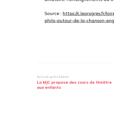
Source :
https://c.leprogres.fr/l
philo-autour-de-la-chanson-en
Navigation
Article précédent
La MJC propose des cours de théâtre
d’article
aux enfants