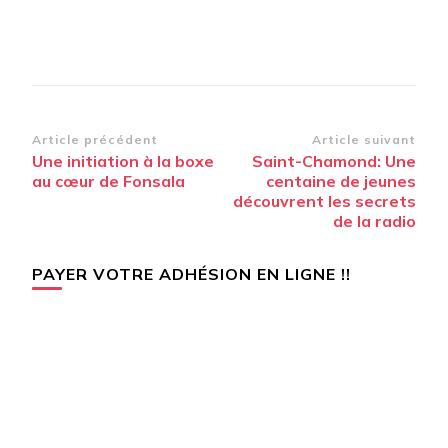
Navigation
Article précédent
Article suivant
Une initiation à la boxe
Saint-Chamond: Une
d’article
au cœur de Fonsala
centaine de jeunes
découvrent les secrets
de la radio
PAYER VOTRE ADHÉSION EN LIGNE !!